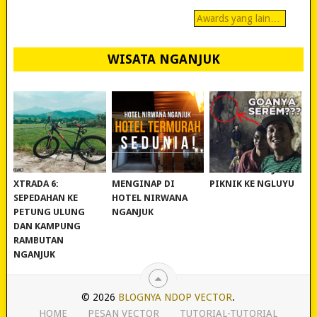
Awards yang lain…
WISATA NGANJUK
REVIEW POLYGON
MURAH BANGET!
WISATA NGANJUK:
XTRADA 6:
MENGINAP DI
PIKNIK KE NGLUYU
SEPEDAHAN KE
HOTEL NIRWANA
PETUNG ULUNG
NGANJUK
DAN KAMPUNG
RAMBUTAN
NGANJUK
© 2026
BLOGNYA NDOP VECTOR
.
HOME
PESAN VECTOR
TUTORIAL-TUTORIAL