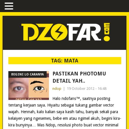
TAG:
MATA
PASTIKAN PHOTOMU
BEGINI LO CARANYA
DETAIL YAH..
ndop
|
19 October 2012 - 16:48
Halo ndofans™, saatnya posting
tentang kerjaan saya. Hiyaitu sebagai tukang gambar vector
wajah. Hennah, kalo kalian saya kasih tahu, banyak sekali para
kelaiyen yang ngesemes, bebe em atau ngimel akuh, begini kira-
kira bunyinya… Mas Ndop, resolusi photo buat vector minimal