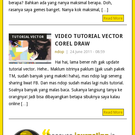
berapa? Bahkan ada yang nanya maksimal berapa. Doh,
rasanya saya gemes banget. Nanya kok maksimal, […]
Read More
VIDEO TUTORIAL VECTOR
TUTORIAL VECTOR
COREL DRAW
ndop
|
24 June 2011 - 08:59
Hai hai, lama bener nih gak update
tutorial vector. Hehe.. Maklum istrinya paklum (gak usah pakek
TM, sudah banyak yang makek! haha), mas ndop lagi seneng
sharing liwat FB. Dan mas ndop sudah malas lagi nulis tutorial.
Soalnya banyak yang malas baca. Sukanya langsung tanya ke
orangnya! Jadi bisa dibayangkan betapa sibuknya saya kalau
online […]
Read More