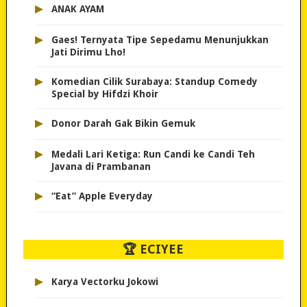
▸
ANAK AYAM
▸
Gaes! Ternyata Tipe Sepedamu Menunjukkan
Jati Dirimu Lho!
▸
Komedian Cilik Surabaya: Standup Comedy
Special by Hifdzi Khoir
▸
Donor Darah Gak Bikin Gemuk
▸
Medali Lari Ketiga: Run Candi ke Candi Teh
Javana di Prambanan
▸
“Eat” Apple Everyday
🏆 ECIYEE
▸
Karya Vectorku Jokowi