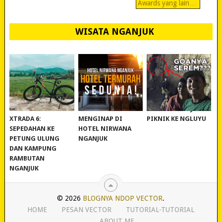
Awards yang lain…
WISATA NGANJUK
REVIEW POLYGON
MURAH BANGET!
WISATA NGANJUK:
XTRADA 6:
MENGINAP DI
PIKNIK KE NGLUYU
SEPEDAHAN KE
HOTEL NIRWANA
PETUNG ULUNG
NGANJUK
DAN KAMPUNG
RAMBUTAN
NGANJUK
© 2026
BLOGNYA NDOP VECTOR
.
HOME
PESAN VECTOR
TUTORIAL-TUTORIAL
ABOUT ME