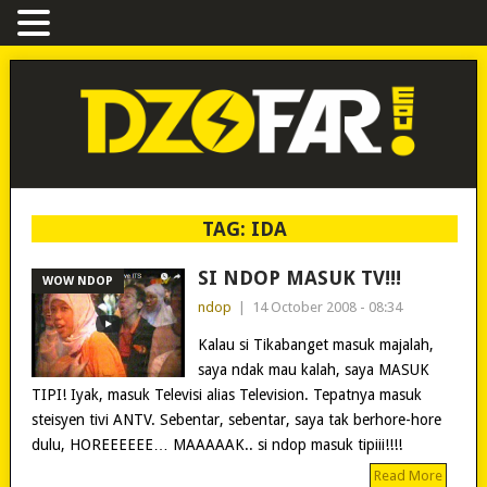
TAG:
IDA
SI NDOP MASUK TV!!!
WOW NDOP
ndop
|
14 October 2008 - 08:34
Kalau si Tikabanget masuk majalah,
saya ndak mau kalah, saya MASUK
TIPI! Iyak, masuk Televisi alias Television. Tepatnya masuk
steisyen tivi ANTV. Sebentar, sebentar, saya tak berhore-hore
dulu, HOREEEEEE… MAAAAAK.. si ndop masuk tipiii!!!!
Read More