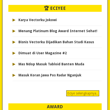
🏆 ECIYEE
▸
Karya Vectorku Jokowi
▸
Menang Platinum Blog Award Internet Sehat!
▸
Bisnis Vectorku Dijadikan Bahan Studi Kasus
▸
Dimuat di User Magazine #2
▸
Mas Ndop Masuk Tabloid Banten Muda
▸
Masuk Koran Jawa Pos Radar Nganjuk
Eciye selengkapnya..
AWARD