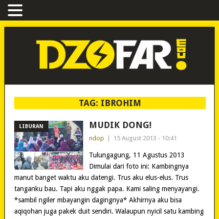
TAG:
IBROHIM
MUDIK DONG!
LIBURAN
ndop
|
15 August 2013 - 10:41
Tulungagung, 11 Agustus 2013
Dimulai dari foto ini: Kambingnya
manut banget waktu aku datengi. Trus aku elus-elus. Trus
tanganku bau. Tapi aku nggak papa. Kami saling menyayangi.
*sambil ngiler mbayangin dagingnya* Akhirnya aku bisa
aqiqohan juga pakek duit sendiri. Walaupun nyicil satu kambing