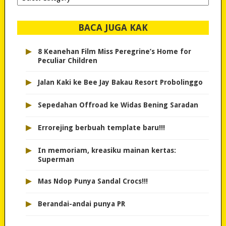
dipilih..
BACA JUGA KAK
▸
8 Keanehan Film Miss Peregrine’s Home for
Peculiar Children
▸
Jalan Kaki ke Bee Jay Bakau Resort Probolinggo
▸
Sepedahan Offroad ke Widas Bening Saradan
▸
Errorejing berbuah template baru!!!
▸
In memoriam, kreasiku mainan kertas:
Superman
▸
Mas Ndop Punya Sandal Crocs!!!
▸
Berandai-andai punya PR