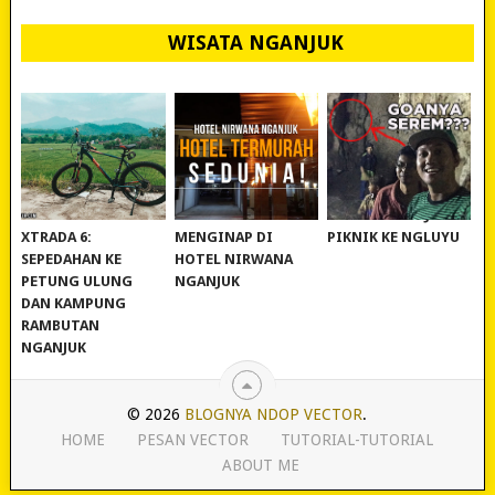
WISATA NGANJUK
REVIEW POLYGON
MURAH BANGET!
WISATA NGANJUK:
XTRADA 6:
MENGINAP DI
PIKNIK KE NGLUYU
SEPEDAHAN KE
HOTEL NIRWANA
PETUNG ULUNG
NGANJUK
DAN KAMPUNG
RAMBUTAN
NGANJUK
© 2026
BLOGNYA NDOP VECTOR
.
HOME
PESAN VECTOR
TUTORIAL-TUTORIAL
ABOUT ME