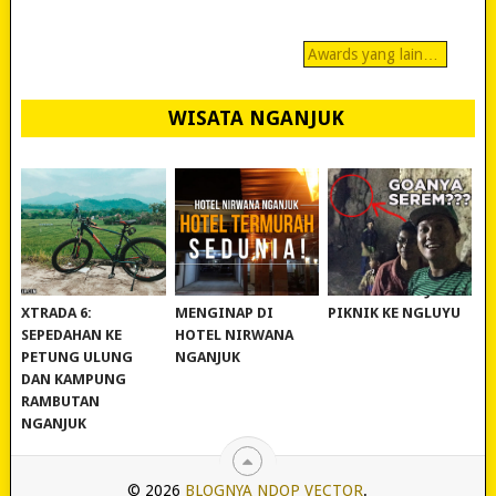
Awards yang lain…
WISATA NGANJUK
REVIEW POLYGON
MURAH BANGET!
WISATA NGANJUK:
XTRADA 6:
MENGINAP DI
PIKNIK KE NGLUYU
SEPEDAHAN KE
HOTEL NIRWANA
PETUNG ULUNG
NGANJUK
DAN KAMPUNG
RAMBUTAN
NGANJUK
© 2026
BLOGNYA NDOP VECTOR
.