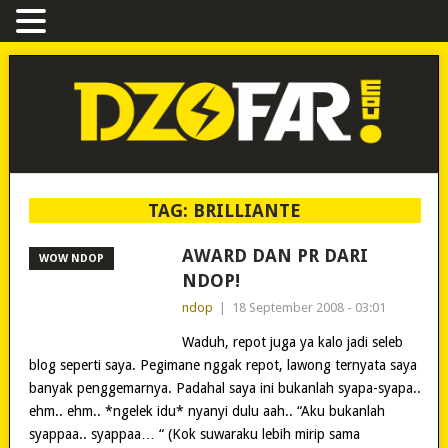
TAG:
BRILLIANTE
AWARD DAN PR DARI
WOW NDOP
NDOP!
ndop
|
18 September 2008 - 03:01
Waduh, repot juga ya kalo jadi seleb
blog seperti saya. Pegimane nggak repot, lawong ternyata saya
banyak penggemarnya. Padahal saya ini bukanlah syapa-syapa..
ehm.. ehm.. *ngelek idu* nyanyi dulu aah.. “Aku bukanlah
syappaa.. syappaa… “ (Kok suwaraku lebih mirip sama