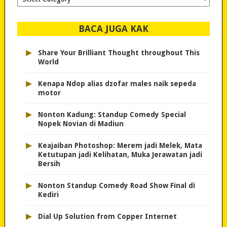
dipilih..
BACA JUGA KAK
▸
Share Your Brilliant Thought throughout This
World
▸
Kenapa Ndop alias dzofar males naik sepeda
motor
▸
Nonton Kadung: Standup Comedy Special
Nopek Novian di Madiun
▸
Keajaiban Photoshop: Merem jadi Melek, Mata
Ketutupan jadi Kelihatan, Muka Jerawatan jadi
Bersih
▸
Nonton Standup Comedy Road Show Final di
Kediri
▸
Dial Up Solution from Copper Internet