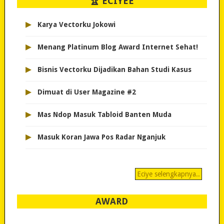
🏆 ECIYEE
▸
Karya Vectorku Jokowi
▸
Menang Platinum Blog Award Internet Sehat!
▸
Bisnis Vectorku Dijadikan Bahan Studi Kasus
▸
Dimuat di User Magazine #2
▸
Mas Ndop Masuk Tabloid Banten Muda
▸
Masuk Koran Jawa Pos Radar Nganjuk
Eciye selengkapnya..
AWARD