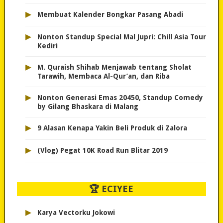
▸
Membuat Kalender Bongkar Pasang Abadi
▸
Nonton Standup Special Mal Jupri: Chill Asia Tour
Kediri
▸
M. Quraish Shihab Menjawab tentang Sholat
Tarawih, Membaca Al-Qur’an, dan Riba
▸
Nonton Generasi Emas 20450, Standup Comedy
by Gilang Bhaskara di Malang
▸
9 Alasan Kenapa Yakin Beli Produk di Zalora
▸
(Vlog) Pegat 10K Road Run Blitar 2019
🏆 ECIYEE
▸
Karya Vectorku Jokowi